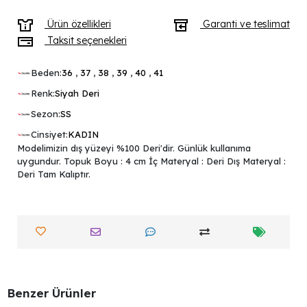
Ürün özellikleri
Garanti ve teslimat
Taksit seçenekleri
Beden:
36
,
37
,
38
,
39
,
40
,
41
Renk:
Siyah Deri
Sezon:
SS
Cinsiyet:
KADIN
Modelimizin dış yüzeyi %100 Deri'dir. Günlük kullanıma
uygundur. Topuk Boyu : 4 cm İç Materyal : Deri Dış Materyal :
Deri Tam Kalıptır.
Benzer Ürünler