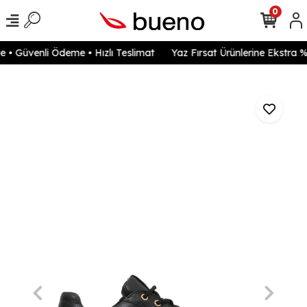
0
• Güvenli Ödeme • Hızlı Teslimat
Yaz Fırsat Ürünlerine Ekstra %2