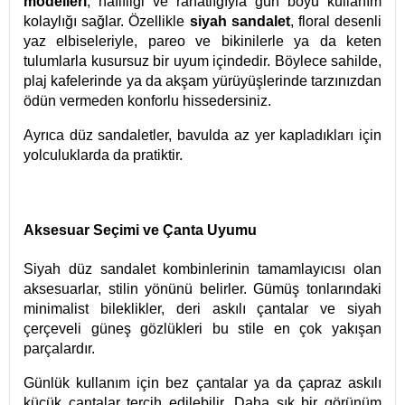
modelleri
, hafifliği ve rahatlığıyla gün boyu kullanım
kolaylığı sağlar. Özellikle
siyah sandalet
, floral desenli
yaz elbiseleriyle, pareo ve bikinilerle ya da keten
tulumlarla kusursuz bir uyum içindedir. Böylece sahilde,
plaj kafelerinde ya da akşam yürüyüşlerinde tarzınızdan
ödün vermeden konforlu hissedersiniz.
Ayrıca düz sandaletler, bavulda az yer kapladıkları için
yolculuklarda da pratiktir.
Aksesuar Seçimi ve Çanta Uyumu
Siyah düz sandalet kombinlerinin tamamlayıcısı olan
aksesuarlar, stilin yönünü belirler. Gümüş tonlarındaki
minimalist bileklikler, deri askılı çantalar ve siyah
çerçeveli güneş gözlükleri bu stile en çok yakışan
parçalardır.
Günlük kullanım için bez çantalar ya da çapraz askılı
küçük çantalar tercih edilebilir. Daha şık bir görünüm