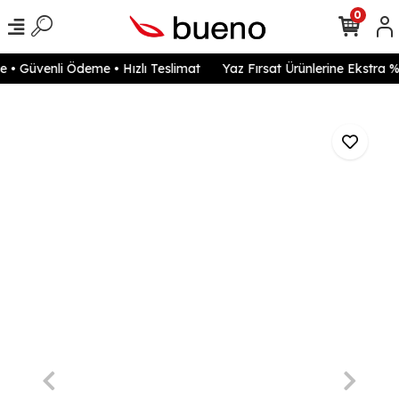
0
• Güvenli Ödeme • Hızlı Teslimat
Yaz Fırsat Ürünlerine Ekstra %2