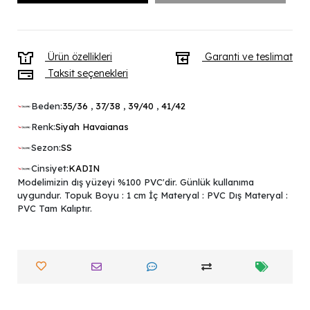
Ürün özellikleri
Garanti ve teslimat
Taksit seçenekleri
Beden:
35/36
,
37/38
,
39/40
,
41/42
Renk:
Siyah Havaianas
Sezon:
SS
Cinsiyet:
KADIN
Modelimizin dış yüzeyi %100 PVC'dir. Günlük kullanıma
uygundur. Topuk Boyu : 1 cm İç Materyal : PVC Dış Materyal :
PVC Tam Kalıptır.