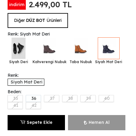
2.499,00 TL
indirim
Diğer
DÜZ BOT
Ürünleri
Renk: Siyah Mat Deri
Siyah Deri
Kahverengi Nubuk
Taba Nubuk
Siyah Mat Deri
Renk:
Siyah Mat Deri
Beden:
35
36
37
38
39
40
41
42
Sepete Ekle
Hemen Al