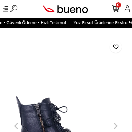
0
• Güvenli Ödeme • Hızlı Teslimat
Yaz Fırsat Ürünlerine Ekstra %2