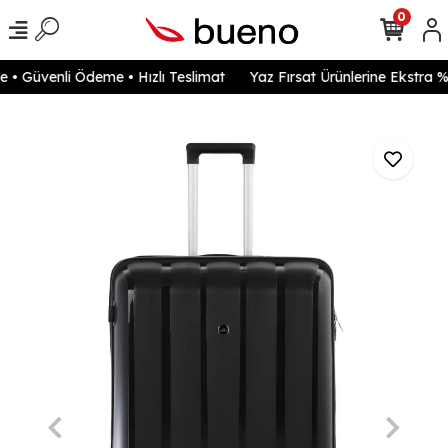
0
• Güvenli Ödeme • Hızlı Teslimat
Yaz Fırsat Ürünlerine Ekstra %2