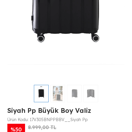
Siyah Pp Büyük Boy Valiz
Ürün Kodu:
17V305BNPPBBV__Siyah Pp
8.999,00 TL
%50