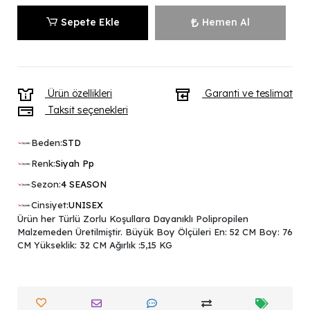
Sepete Ekle
Hemen Al
Ürün özellikleri
Garanti ve teslimat
Taksit seçenekleri
Beden:
STD
Renk:
Siyah Pp
Sezon:
4 SEASON
Cinsiyet:
UNISEX
Ürün her Türlü Zorlu Koşullara Dayanıklı Polipropilen
Malzemeden Üretilmiştir. Büyük Boy Ölçüleri En: 52 CM Boy: 76
CM Yükseklik: 32 CM Ağırlık :5,15 KG