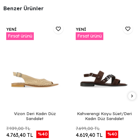
Benzer Ürünler
YENİ
YENİ
Fırsat ürünü
Fırsat ürünü
Vizon Deri Kadın Düz
Kahverengi Koyu Süet/Deri
Sandalet
Kadın Düz Sandalet
7.939,00 TL
7.699,00 TL
%40
%40
4.763,40 TL
4.619,40 TL