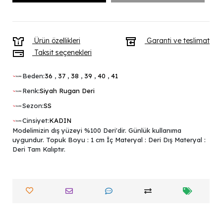
Ürün özellikleri
Garanti ve teslimat
Taksit seçenekleri
Beden:
36
,
37
,
38
,
39
,
40
,
41
Renk:
Siyah Rugan Deri
Sezon:
SS
Cinsiyet:
KADIN
Modelimizin dış yüzeyi %100 Deri'dir. Günlük kullanıma
uygundur. Topuk Boyu : 1 cm İç Materyal : Deri Dış Materyal :
Deri Tam Kalıptır.