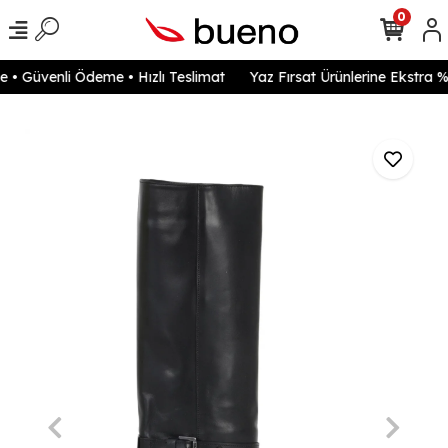
0
• Güvenli Ödeme • Hızlı Teslimat
Yaz Fırsat Ürünlerine Ekstra %2