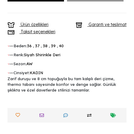
Ürün özellikleri
Garanti ve teslimat
Taksit seçenekleri
Beden:
36
,
37
,
38
,
39
,
40
Renk:
Siyah Shirinkle Deri
Sezon:
AW
Cinsiyet:
KADIN
Zarif duruşu ve 8 cm topuğuyla bu tam kalıplı deri çizme,
thermo tabanı sayesinde konfor ve denge sağlar. Günlük
şıklıkta ve özel davetlerde stilinizi tamamlar.