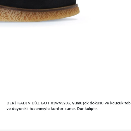
DERİ KADIN DÜZ BOT 01WV5203, yumuşak dokusu ve kauçuk tabanı i
ve dayanıklı tasarımıyla konfor sunar. Dar kalıptır.