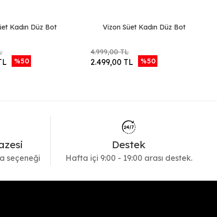
üet Kadın Düz Bot
Vizon Süet Kadın Düz Bot
L
4.999,00 TL
%50
%50
TL
2.499,00 TL
azesi
Destek
a seçeneği
Hafta içi 9:00 - 19:00 arası destek.