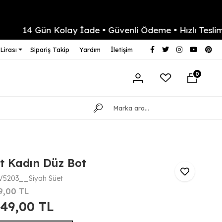
14 Gün Kolay İade • Güvenli Ödeme • Hızlı Teslimat
Lirası
Sipariş Takip
Yardım
İletişim
0
t Kadın Düz Bot
5203__Siyah Süet
9,00 TL
049,00 TL