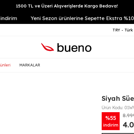
1500 TL ve Üzeri Alışverişlerde Kargo Bedava!
im
Yeni Sezon ürünlerine Sepette Ekstra %10
TRY - Türk 
ünleri
MARKALAR
Siyah Süe
Ürün Kodu:
01WV
8.99
%55
4.
indirim