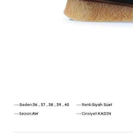
Beden:
36
,
37
,
38
,
39
,
40
Renk:
Siyah Süet
Sezon:
AW
Cinsiyet:
KADIN