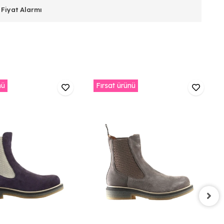
Fiyat Alarmı
nü
Fırsat ürünü