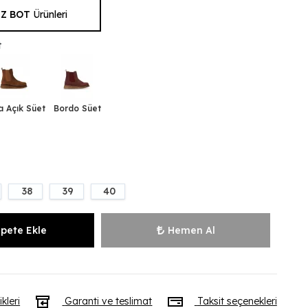
Z BOT
Ürünleri
t
a Açık Süet
Bordo Süet
38
39
40
pete Ekle
Hemen Al
ikleri
Garanti ve teslimat
Taksit seçenekleri