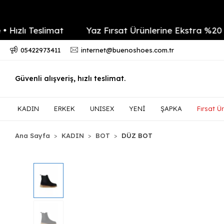
ı Teslimat
Yaz Fırsat Ürünlerine Ekstra %20 indir
05422973411
internet@buenoshoes.com.tr
Güvenli alışveriş, hızlı teslimat.
KADIN
ERKEK
UNISEX
YENİ
ŞAPKA
Fırsat Ür
Ana Sayfa
KADIN
BOT
DÜZ BOT