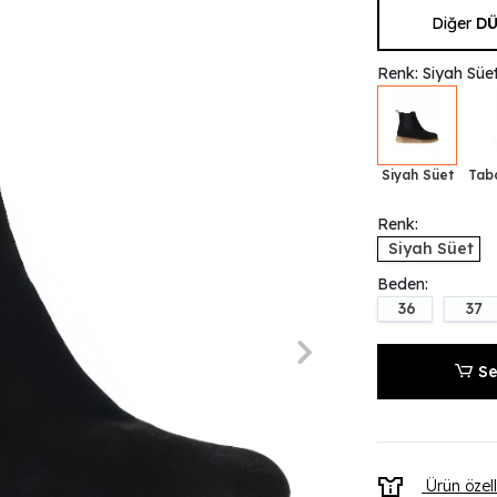
Diğer
DÜ
Renk: Siyah Süe
Siyah Süet
Tab
Renk:
Siyah Süet
Beden:
36
37
Se
Ürün özell