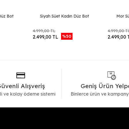
Düz Bot
Siyah Süet Kadın Düz Bot
Mor S
4.999,00 TL
4.999,00 T
%50
2.499,00 TL
2.499,00 
üvenli Alışveriş
Geniş Ürün Yelp
i ve kolay ödeme sistemi
Binlerce ürün ve kampany