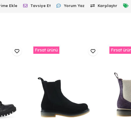
rime Ekle
Tavsiye Et
Yorum Yaz
Karşılaştır
Fırsat ürünü
Fırsat ürü