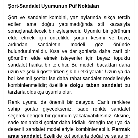
Şort-Sandalet Uyumunun Püf Noktaları
Şort ve sandalet kombini, yaz aylarında sıkça tercih
edilen ama doğru yapılmadığında stil kazasıyla
sonuçlanabilecek bir eşleşmedir. Uyumlu bir görünüm
elde etmek için öncelikle şortun kesimi ve boyu,
ardından sandaletin modeli göz önünde
bulundurulmalıdır. Kısa ve dar şortlarla daha zarif bir
görünüm elde etmek isteyenler için beyaz topuklu
sandalet harika bir tercihtir. Bu model, bacakları daha
uzun ve şekilli gösterirken şık bir etki yaratır. Uzun ya da
bol kesimli şortlar ise daha rahat sandalet modelleriyle
kombinlenmelidir; özellikle
dolgu taban sandalet
bu
tarzlarla oldukça uyumlu olur.
Renk uyumu da önemli bir detaydır. Canlı renklere
sahip şortlar giyecekseniz, sade renkte sandalet
seçerek dengeli bir görünüm yakalayabilirsiniz. Aksine,
sade tonlardaki şortlar daha iddialı, örneğin taşlı ya da
desenli sandalet modelleriyle kombinlenebilir.
Parmak
arası sandalet
, özellikle kot şortlarla doğal ve salaş bir