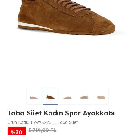
Taba Süet Kadın Spor Ayakkabı
Ürün Kodu:
16WA8220__Taba Süet
5.719,00 TL
%30