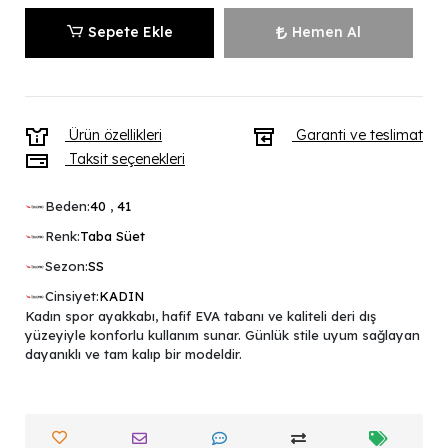
Sepete Ekle
Hemen Al
Ürün özellikleri
Garanti ve teslimat
Taksit seçenekleri
Beden:
40
,
41
Renk:
Taba Süet
Sezon:
SS
Cinsiyet:
KADIN
Kadın spor ayakkabı, hafif EVA tabanı ve kaliteli deri dış
yüzeyiyle konforlu kullanım sunar. Günlük stile uyum sağlayan
dayanıklı ve tam kalıp bir modeldir.