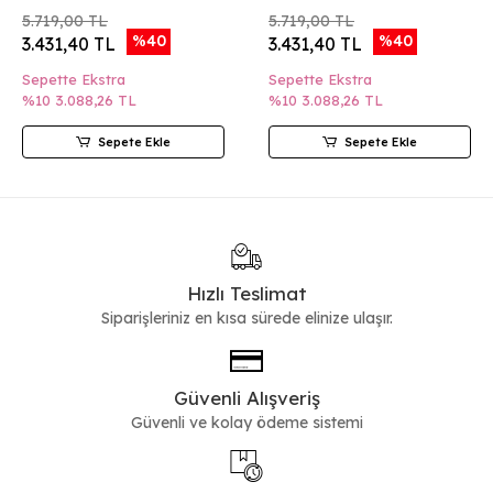
5.719,00 TL
5.719,00 TL
%40
%40
3.431,40 TL
3.431,40 TL
Sepette Ekstra
Sepette Ekstra
%10
3.088,26 TL
%10
3.088,26 TL
Sepete Ekle
Sepete Ekle
Hızlı Teslimat
Siparişleriniz en kısa sürede elinize ulaşır.
Güvenli Alışveriş
Güvenli ve kolay ödeme sistemi