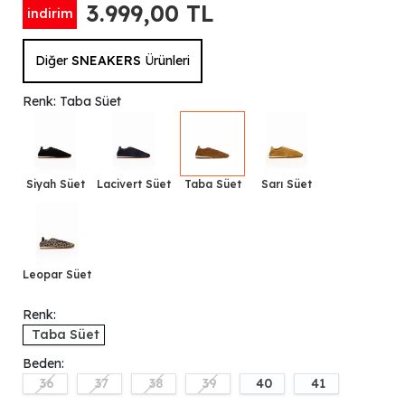
3.999,00 TL
indirim
Diğer
SNEAKERS
Ürünleri
Renk: Taba Süet
Siyah Süet
Lacivert Süet
Taba Süet
Sarı Süet
Leopar Süet
Renk:
Taba Süet
Beden:
36
37
38
39
40
41