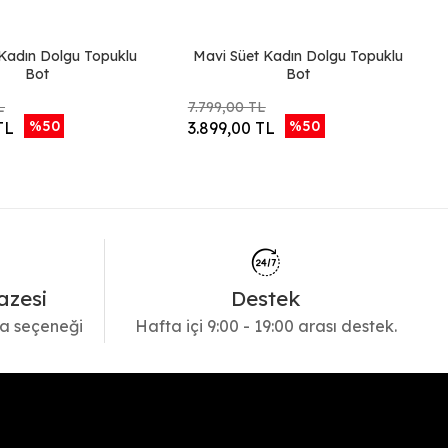
 Kadın Dolgu Topuklu
Mavi Süet Kadın Dolgu Topuklu
Bot
Bot
L
7.799,00 TL
%50
%50
TL
3.899,00 TL
azesi
Destek
a seçeneği
Hafta içi 9:00 - 19:00 arası destek.