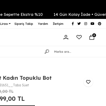
pette Ekstra %10
14 Gün Kolay İade • Güvenli Öde
Lirası
Sipariş Takip
Yardım
İletişim
0
t Kadın Topuklu Bot
B1651__Taba Süet
0,00 TL
499,00 TL