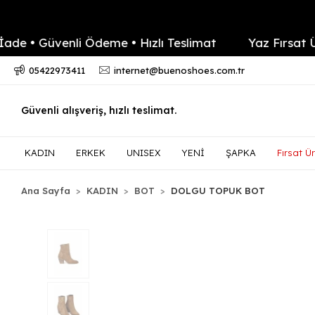
 Güvenli Ödeme • Hızlı Teslimat
Yaz Fırsat Ürünl
05422973411
internet@buenoshoes.com.tr
Güvenli alışveriş, hızlı teslimat.
KADIN
ERKEK
UNISEX
YENİ
ŞAPKA
Fırsat Ür
Ana Sayfa
KADIN
BOT
DOLGU TOPUK BOT