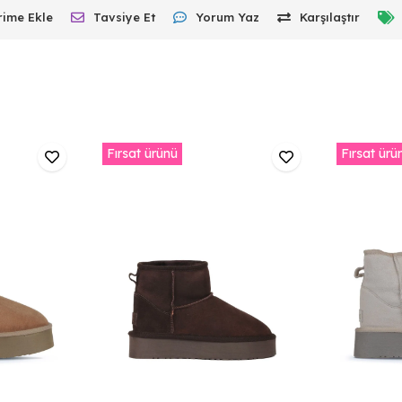
rime Ekle
Tavsiye Et
Yorum Yaz
Karşılaştır
Fırsat ürünü
Fırsat ürü