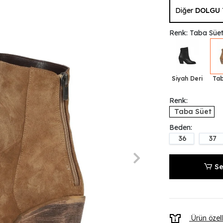
Diğer
DOLGU 
Renk: Taba Süe
Siyah Deri
Tab
Renk:
Taba Süet
Beden:
36
37
Se
Ürün özell