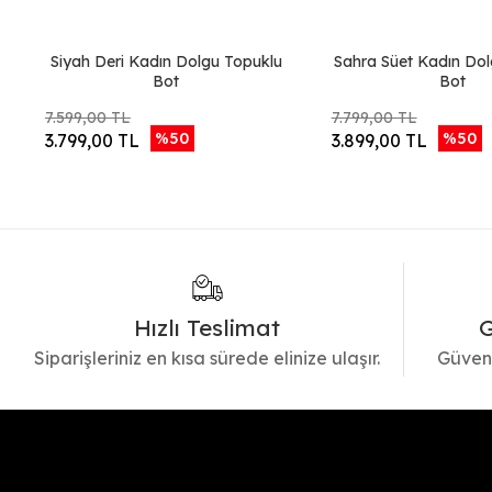
Siyah Deri Kadın Dolgu Topuklu
Sahra Süet Kadın Dol
Bot
Bot
7.599,00 TL
7.799,00 TL
%50
%50
3.799,00 TL
3.899,00 TL
Hızlı Teslimat
G
Siparişleriniz en kısa sürede elinize ulaşır.
Güvenl