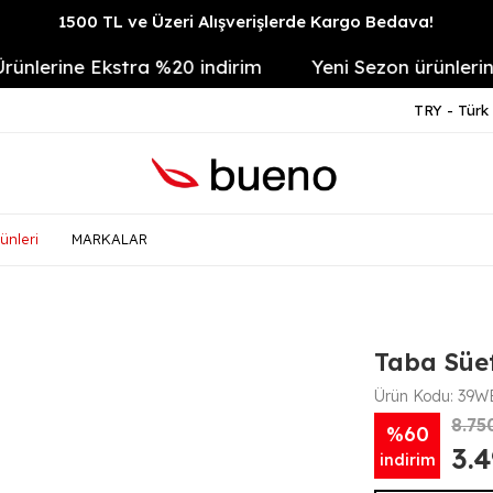
1500 TL ve Üzeri Alışverişlerde Kargo Bedava!
erine Ekstra %20 indirim
Yeni Sezon ürünlerine Se
TRY - Türk 
ünleri
MARKALAR
Taba Süe
Ürün Kodu:
39W
8.75
%60
3.
indirim