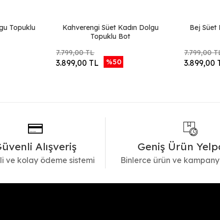
gu Topuklu
Kahverengi Süet Kadın Dolgu
Bej Süet
Topuklu Bot
7.799,00 TL
7.799,00 T
%50
3.899,00 TL
3.899,00 
üvenli Alışveriş
Geniş Ürün Yelp
i ve kolay ödeme sistemi
Binlerce ürün ve kampany