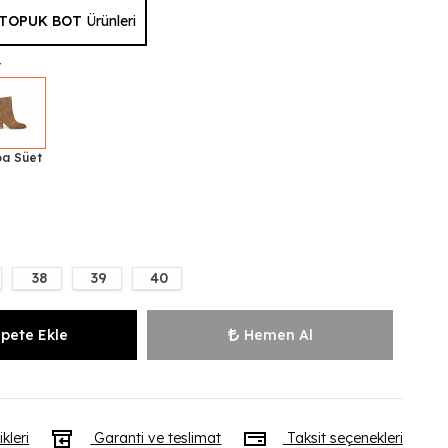
TOPUK BOT
Ürünleri
t
a Süet
38
39
40
pete Ekle
Hemen Al
ikleri
Garanti ve teslimat
Taksit seçenekleri