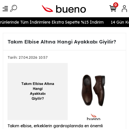
0
rünlerinde Tüm İndirimlere Ekstra Sepette %15 İndirim
14 Gün Kol
Takım Elbise Altına Hangi Ayakkabı Giyilir?
Tarih: 27.04.2026 10:57
Takım elbise, erkeklerin gardıroplarında en önemli