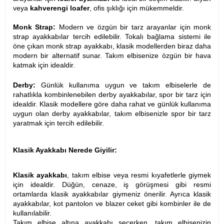
veya
kahverengi loafer
, ofis şıklığı için mükemmeldir.
Monk Strap:
Modern ve özgün bir tarz arayanlar için monk
strap ayakkabılar tercih edilebilir. Tokalı bağlama sistemi ile
öne çıkan monk strap ayakkabı, klasik modellerden biraz daha
modern bir alternatif sunar. Takım elbisenize özgün bir hava
katmak için idealdir.
Derby:
Günlük kullanıma uygun ve takım elbiselerle de
rahatlıkla kombinlenebilen derby ayakkabılar, spor bir tarz için
idealdir. Klasik modellere göre daha rahat ve günlük kullanıma
uygun olan derby ayakkabılar, takım elbisenizle spor bir tarz
yaratmak için tercih edilebilir.
Klasik Ayakkabı Nerede Giyilir:
Klasik ayakkabı
, takım elbise veya resmi kıyafetlerle giymek
için idealdir. Düğün, cenaze, iş görüşmesi gibi resmi
ortamlarda klasik ayakkabılar giymeniz önerilir. Ayrıca klasik
ayakkabılar, kot pantolon ve blazer ceket gibi kombinler ile de
kullanılabilir.
Takım elbise altına ayakkabı seçerken, takım elbisenizin