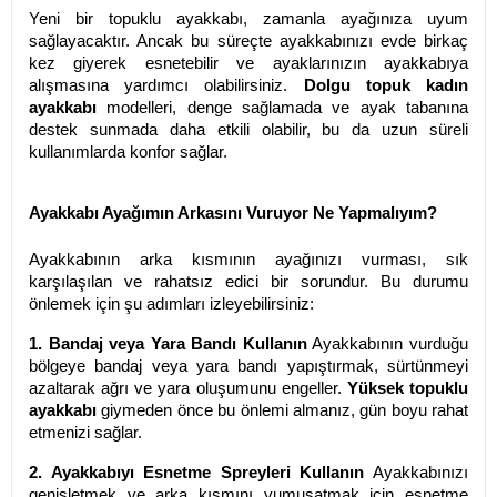
Yeni bir topuklu ayakkabı, zamanla ayağınıza uyum
sağlayacaktır. Ancak bu süreçte ayakkabınızı evde birkaç
kez giyerek esnetebilir ve ayaklarınızın ayakkabıya
alışmasına yardımcı olabilirsiniz.
Dolgu topuk kadın
ayakkabı
modelleri, denge sağlamada ve ayak tabanına
destek sunmada daha etkili olabilir, bu da uzun süreli
kullanımlarda konfor sağlar.
Ayakkabı Ayağımın Arkasını Vuruyor Ne Yapmalıyım?
Ayakkabının arka kısmının ayağınızı vurması, sık
karşılaşılan ve rahatsız edici bir sorundur. Bu durumu
önlemek için şu adımları izleyebilirsiniz:
1. Bandaj veya Yara Bandı Kullanın
Ayakkabının vurduğu
bölgeye bandaj veya yara bandı yapıştırmak, sürtünmeyi
azaltarak ağrı ve yara oluşumunu engeller.
Yüksek topuklu
ayakkabı
giymeden önce bu önlemi almanız, gün boyu rahat
etmenizi sağlar.
2. Ayakkabıyı Esnetme Spreyleri Kullanın
Ayakkabınızı
genişletmek ve arka kısmını yumuşatmak için esnetme