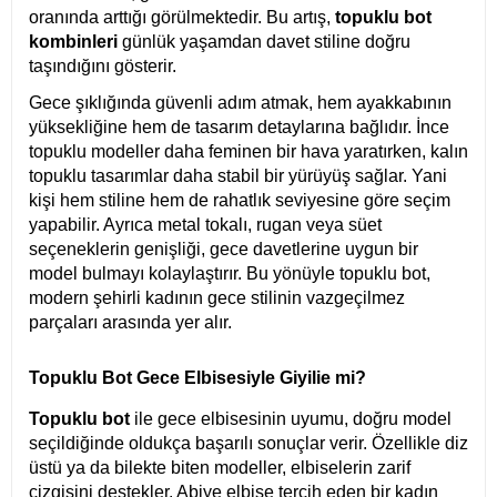
oranında arttığı görülmektedir. Bu artış,
topuklu bot
kombinleri
günlük yaşamdan davet stiline doğru
taşındığını gösterir.
Gece şıklığında güvenli adım atmak, hem ayakkabının
yüksekliğine hem de tasarım detaylarına bağlıdır. İnce
topuklu modeller daha feminen bir hava yaratırken, kalın
topuklu tasarımlar daha stabil bir yürüyüş sağlar. Yani
kişi hem stiline hem de rahatlık seviyesine göre seçim
yapabilir. Ayrıca metal tokalı, rugan veya süet
seçeneklerin genişliği, gece davetlerine uygun bir
model bulmayı kolaylaştırır. Bu yönüyle topuklu bot,
modern şehirli kadının gece stilinin vazgeçilmez
parçaları arasında yer alır.
Topuklu Bot Gece Elbisesiyle Giyilie mi?
Topuklu bot
ile gece elbisesinin uyumu, doğru model
seçildiğinde oldukça başarılı sonuçlar verir. Özellikle diz
üstü ya da bilekte biten modeller, elbiselerin zarif
çizgisini destekler. Abiye elbise tercih eden bir kadın