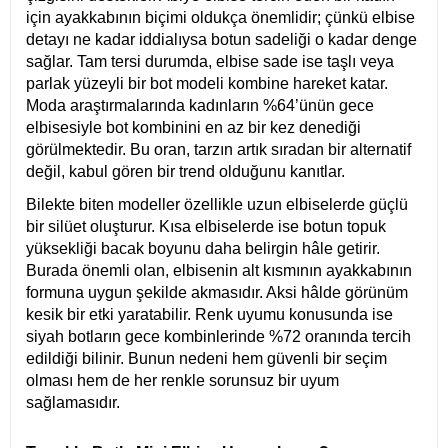
için ayakkabının biçimi oldukça önemlidir; çünkü elbise
detayı ne kadar iddialıysa botun sadeliği o kadar denge
sağlar. Tam tersi durumda, elbise sade ise taşlı veya
parlak yüzeyli bir bot modeli kombine hareket katar.
Moda araştırmalarında kadınların %64’ünün gece
elbisesiyle bot kombinini en az bir kez denediği
görülmektedir. Bu oran, tarzın artık sıradan bir alternatif
değil, kabul gören bir trend olduğunu kanıtlar.
Bilekte biten modeller özellikle uzun elbiselerde güçlü
bir silüet oluşturur. Kısa elbiselerde ise botun topuk
yüksekliği bacak boyunu daha belirgin hâle getirir.
Burada önemli olan, elbisenin alt kısmının ayakkabının
formuna uygun şekilde akmasıdır. Aksi hâlde görünüm
kesik bir etki yaratabilir. Renk uyumu konusunda ise
siyah botların gece kombinlerinde %72 oranında tercih
edildiği bilinir. Bunun nedeni hem güvenli bir seçim
olması hem de her renkle sorunsuz bir uyum
sağlamasıdır.