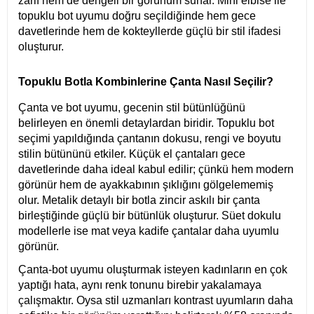
zarif hem de dengeli bir görünüm sunar. Mini elbise ile
topuklu bot uyumu doğru seçildiğinde hem gece
davetlerinde hem de kokteyllerde güçlü bir stil ifadesi
oluşturur.
Topuklu Botla Kombinlerine Çanta Nasıl Seçilir?
Çanta ve bot uyumu, gecenin stil bütünlüğünü
belirleyen en önemli detaylardan biridir. Topuklu bot
seçimi yapıldığında çantanın dokusu, rengi ve boyutu
stilin bütününü etkiler. Küçük el çantaları gece
davetlerinde daha ideal kabul edilir; çünkü hem modern
görünür hem de ayakkabının şıklığını gölgelememiş
olur. Metalik detaylı bir botla zincir askılı bir çanta
birleştiğinde güçlü bir bütünlük oluşturur. Süet dokulu
modellerle ise mat veya kadife çantalar daha uyumlu
görünür.
Çanta-bot uyumu oluşturmak isteyen kadınların en çok
yaptığı hata, aynı renk tonunu birebir yakalamaya
çalışmaktır. Oysa stil uzmanları kontrast uyumların daha