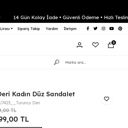
14 Gün Kolay İade • Güvenli Ödeme • Hızlı Teslimat
Lirası
Sipariş Takip
Yardım
İletişim
0
eri Kadın Düz Sandalet
7423__Turuncu Deri
9,00 TL
999,00 TL