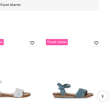
Fiyat Alarmı
nü
Fırsat ürünü