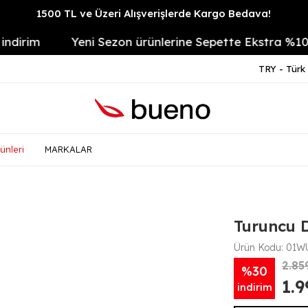
1500 TL ve Üzeri Alışverişlerde Kargo Bedava!
rim
Yeni Sezon ürünlerine Sepette Ekstra %10
TRY - Türk 
ünleri
MARKALAR
Turuncu D
Ürün Kodu:
01WU
2.85
%30
1.
indirim