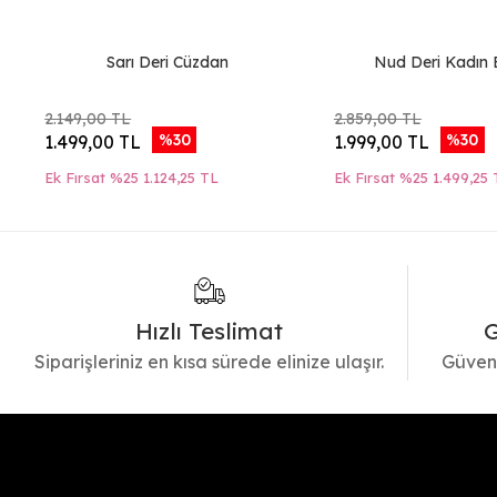
Sarı Deri Cüzdan
Nud Deri Kadın
2.149,00 TL
2.859,00 TL
%30
%30
1.499,00 TL
1.999,00 TL
Ek Fırsat %25
1.124,25 TL
Ek Fırsat %25
1.499,25 
Hızlı Teslimat
G
Siparişleriniz en kısa sürede elinize ulaşır.
Güvenl