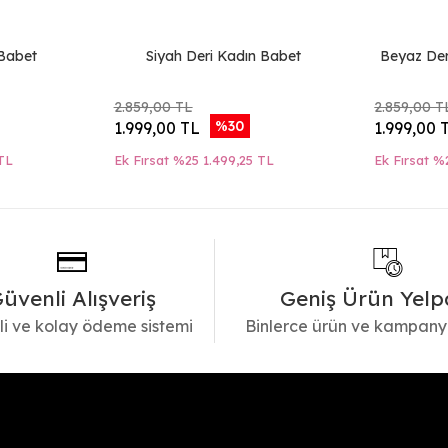
 Babet
Siyah Deri Kadın Babet
Beyaz Der
2.859,00 TL
2.859,00 T
%30
1.999,00 TL
1.999,00 
TL
Ek Fırsat %25
1.499,25 TL
Ek Fırsat %
üvenli Alışveriş
Geniş Ürün Yelp
i ve kolay ödeme sistemi
Binlerce ürün ve kampany