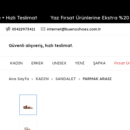
lı Teslimat
Yaz Fırsat Ürünlerine Ekstra %20 indi
05422973411
internet@buenoshoes.com.tr
Güvenli alışveriş, hızlı teslimat.
KADIN
ERKEK
UNISEX
YENİ
ŞAPKA
Fırsat Ür
Ana Sayfa
KADIN
SANDALET
PARMAK ARASI