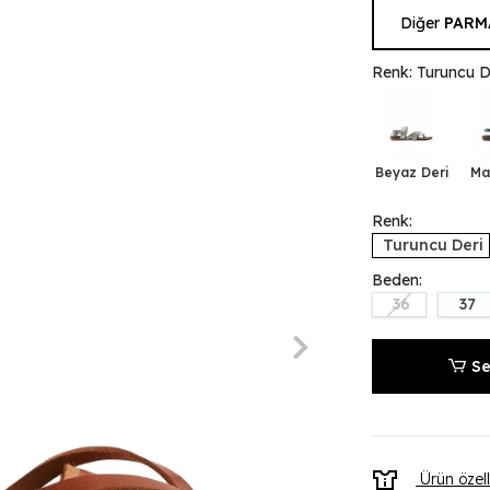
Diğer
PARM
Renk: Turuncu D
Beyaz Deri
Ma
Renk:
Turuncu Deri
Beden:
36
37
Se
Ürün özell