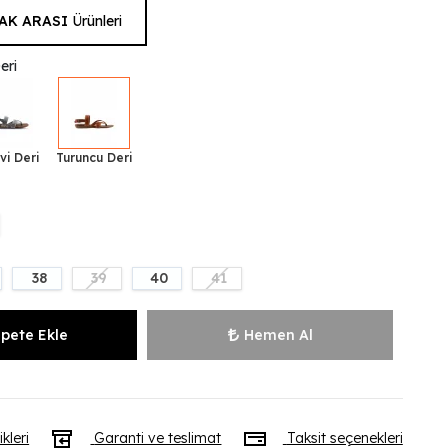
AK ARASI
Ürünleri
eri
vi Deri
Turuncu Deri
38
39
40
41
pete Ekle
Hemen Al
ikleri
Garanti ve teslimat
Taksit seçenekleri