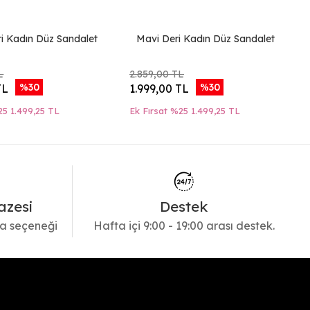
i Kadın Düz Sandalet
Mavi Deri Kadın Düz Sandalet
L
2.859,00 TL
%30
%30
TL
1.999,00 TL
25
1.499,25 TL
Ek Fırsat %25
1.499,25 TL
azesi
Destek
a seçeneği
Hafta içi 9:00 - 19:00 arası destek.