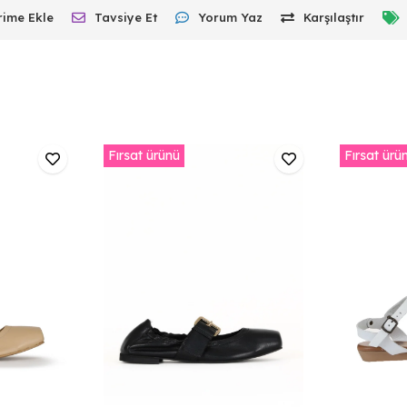
rime Ekle
Tavsiye Et
Yorum Yaz
Karşılaştır
Fırsat ürünü
Fırsat ürü