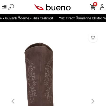
0
• Güvenli Ödeme • Hızlı Teslimat
Yaz Fırsat Ürünlerine Ekstra %2