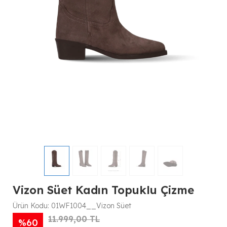
Vizon Süet Kadın Topuklu Çizme
Ürün Kodu:
01WF1004__Vizon Süet
11.999,00 TL
%60