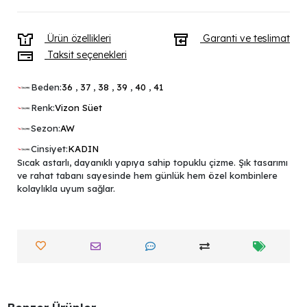
Ürün özellikleri
Garanti ve teslimat
Taksit seçenekleri
Beden:
36
,
37
,
38
,
39
,
40
,
41
Renk:
Vizon Süet
Sezon:
AW
Cinsiyet:
KADIN
Sıcak astarlı, dayanıklı yapıya sahip topuklu çizme. Şık tasarımı
ve rahat tabanı sayesinde hem günlük hem özel kombinlere
kolaylıkla uyum sağlar.