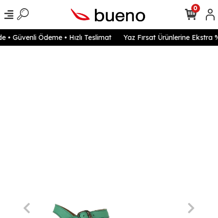
0
 • Güvenli Ödeme • Hızlı Teslimat
Yaz Fırsat Ürünlerine Ekstra %