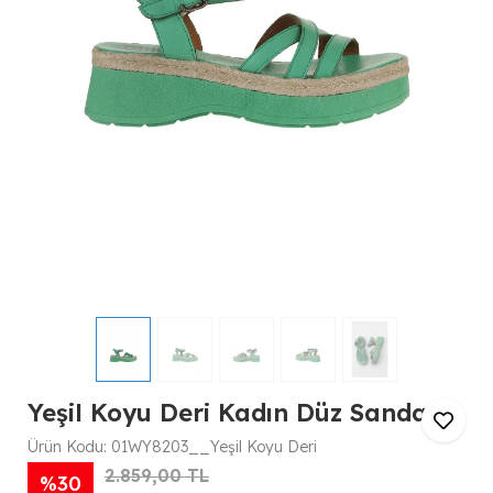
Yeşil Koyu Deri Kadın Düz Sandalet
Ürün Kodu:
01WY8203__Yeşil Koyu Deri
2.859,00 TL
%30