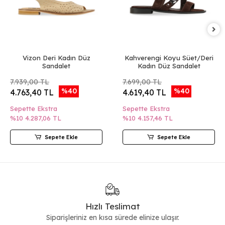
Vizon Deri Kadın Düz
Kahverengi Koyu Süet/Deri
Sandalet
Kadın Düz Sandalet
7.939,00 TL
7.699,00 TL
%40
%40
4.763,40 TL
4.619,40 TL
Sepette Ekstra
Sepette Ekstra
%10
4.287,06 TL
%10
4.157,46 TL
Sepete Ekle
Sepete Ekle
Hızlı Teslimat
Siparişleriniz en kısa sürede elinize ulaşır.