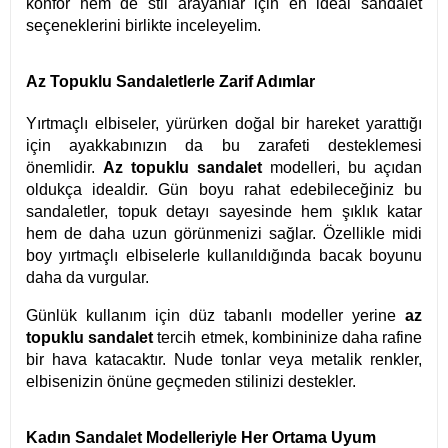
konfor hem de stil arayanlar için en ideal sandalet
seçeneklerini birlikte inceleyelim.
Az Topuklu Sandaletlerle Zarif Adımlar
Yırtmaçlı elbiseler, yürürken doğal bir hareket yarattığı
için ayakkabınızın da bu zarafeti desteklemesi
önemlidir.
Az topuklu sandalet
modelleri, bu açıdan
oldukça idealdir. Gün boyu rahat edebileceğiniz bu
sandaletler, topuk detayı sayesinde hem şıklık katar
hem de daha uzun görünmenizi sağlar. Özellikle midi
boy yırtmaçlı elbiselerle kullanıldığında bacak boyunu
daha da vurgular.
Günlük kullanım için düz tabanlı modeller yerine
az
topuklu sandalet
tercih etmek, kombininize daha rafine
bir hava katacaktır. Nude tonlar veya metalik renkler,
elbisenizin önüne geçmeden stilinizi destekler.
Kadın Sandalet Modelleriyle Her Ortama Uyum