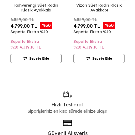
Kahverengi Süet Kadın
Vizon Süet Kadın Klasik
Klasik Ayakkabı
Ayakkabı
6.859,00 TL
6.859,00 TL
%30
%30
4.799,00 TL
4.799,00 TL
Sepette Ekstra %10
Sepette Ekstra %10
Sepette Ekstra
Sepette Ekstra
%10
4.319,10 TL
%10
4.319,10 TL
Sepete Ekle
Sepete Ekle
Hızlı Teslimat
Siparişleriniz en kısa sürede elinize ulaşır.
Güvenli Alışveriş