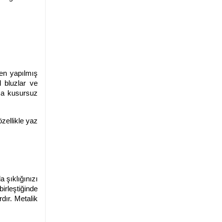
den yapılmış
l bluzlar ve
rza kusursuz
zellikle yaz
 şıklığınızı
irleştiğinde
dır. Metalik