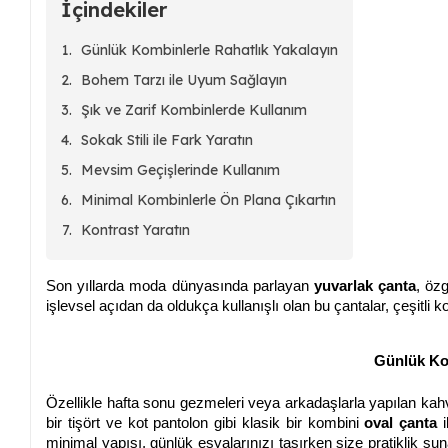
İçindekiler
Günlük Kombinlerle Rahatlık Yakalayın
Bohem Tarzı ile Uyum Sağlayın
Şık ve Zarif Kombinlerde Kullanım
Sokak Stili ile Fark Yaratın
Mevsim Geçişlerinde Kullanım
Minimal Kombinlerle Ön Plana Çıkartın
Kontrast Yaratın
Son yıllarda moda dünyasında parlayan
yuvarlak çanta
, öz
işlevsel açıdan da oldukça kullanışlı olan bu çantalar, çeşitli kom
Günlük Kom
Özellikle hafta sonu gezmeleri veya arkadaşlarla yapılan kahve
bir tişört ve kot pantolon gibi klasik bir kombini
oval çanta
i
minimal yapısı, günlük eşyalarınızı taşırken size pratiklik su