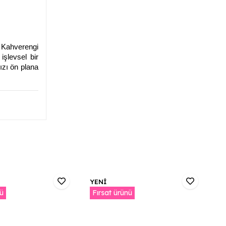
iz Kahverengi
işlevsel bir
ızı ön plana
YENİ
Y
nü
Fırsat ürünü
F