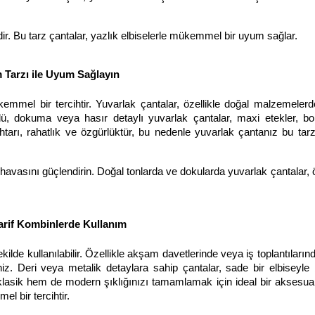
ir. Bu tarz çantalar, yazlık elbiselerle mükemmel bir uyum sağlar.
Tarzı ile Uyum Sağlayın
kemmel bir tercihtir. Yuvarlak çantalar, özellikle doğal malzemeler
llü, dokuma veya hasır detaylı yuvarlak çantalar, maxi etekler, bo
ahtarı, rahatlık ve özgürlüktür, bu nedenle yuvarlak çantanız bu ta
havasını güçlendirin. Doğal tonlarda ve dokularda yuvarlak çantalar, ö
arif Kombinlerde Kullanım
de kullanılabilir. Özellikle akşam davetlerinde veya iş toplantılarında
niz. Deri veya metalik detaylara sahip çantalar, sade bir elbiseyle b
 klasik hem de modern şıklığınızı tamamlamak için ideal bir aksesuar
el bir tercihtir.