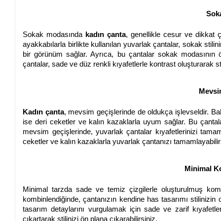
Soka
Sokak modasında
kadın çanta
, genellikle cesur ve dikkat 
ayakkabılarla birlikte kullanılan yuvarlak çantalar, sokak stili
bir görünüm sağlar. Ayrıca, bu çantalar sokak modasının 
çantalar, sade ve düz renkli kıyafetlerle kontrast oluşturarak sti
Mevsi
Kadın çanta
, mevsim geçişlerinde de oldukça işlevseldir. Ba
ise deri ceketler ve kalın kazaklarla uyum sağlar. Bu çantalar
mevsim geçişlerinde, yuvarlak çantalar kıyafetlerinizi tam
ceketler ve kalın kazaklarla yuvarlak çantanızı tamamlayabilir
Minimal Ko
Minimal tarzda sade ve temiz çizgilerle oluşturulmuş kombi
kombinlendiğinde, çantanızın kendine has tasarımı stilinizin 
tasarım detaylarını vurgulamak için sade ve zarif kıyafetler 
çıkartarak stilinizi ön plana çıkarabilirsiniz.