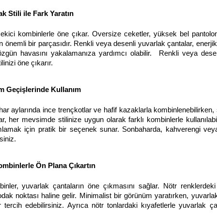
k Stili ile Fark Yaratın
çekici kombinlerle öne çıkar. Oversize ceketler, yüksek bel pantolo
nin önemli bir parçasıdır. Renkli veya desenli yuvarlak çantalar, enerj
özgün havasını yakalamanıza yardımcı olabilir. Renkli veya desen
linizi öne çıkarır.
m Geçişlerinde Kullanım
har aylarında ince trençkotlar ve hafif kazaklarla kombinlenebilirken
, her mevsimde stilinize uygun olarak farklı kombinlerle kullanılabili
amlamak için pratik bir seçenek sunar. Sonbaharda, kahverengi vey
siniz.
mbinlerle Ön Plana Çıkartın
nler, yuvarlak çantaların öne çıkmasını sağlar. Nötr renklerdeki 
odak noktası haline gelir. Minimalist bir görünüm yaratırken, yuvarla
tercih edebilirsiniz. Ayrıca nötr tonlardaki kıyafetlerle yuvarlak ç