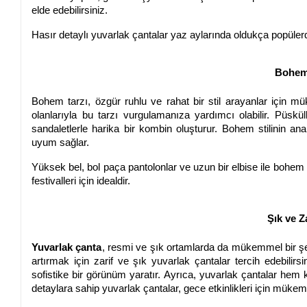
elde edebilirsiniz.
Hasır detaylı yuvarlak çantalar yaz aylarında oldukça popülerd
Bohem 
Bohem tarzı, özgür ruhlu ve rahat bir stil arayanlar için mü
olanlarıyla bu tarzı vurgulamanıza yardımcı olabilir. Püskü
sandaletlerle harika bir kombin oluşturur. Bohem stilinin an
uyum sağlar.
Yüksek bel, bol paça pantolonlar ve uzun bir elbise ile bohem 
festivalleri için idealdir.
Şık ve Z
Yuvarlak çanta
, resmi ve şık ortamlarda da mükemmel bir şekil
artırmak için zarif ve şık yuvarlak çantalar tercih edebilirsi
sofistike bir görünüm yaratır. Ayrıca, yuvarlak çantalar hem
detaylara sahip yuvarlak çantalar, gece etkinlikleri için mükemm