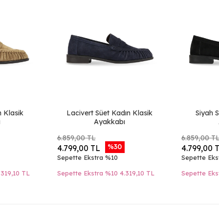
n Klasik
Lacivert Süet Kadın Klasik
Siyah S
ı
Ayakkabı
6.859,00 TL
6.859,00 T
%30
4.799,00 TL
4.799,00 
Sepette Ekstra %10
Sepette Eks
.319,10 TL
Sepette Ekstra %10
4.319,10 TL
Sepette Eks