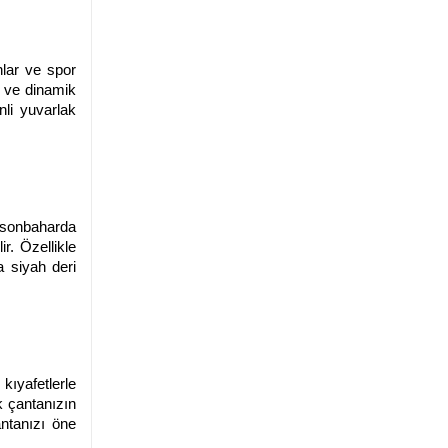
nlar ve spor
ik ve dinamik
li yuvarlak
, sonbaharda
r. Özellikle
a siyah deri
kıyafetlerle
k çantanızın
antanızı öne