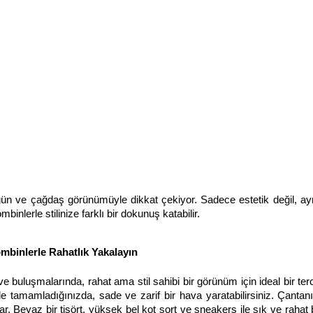
gün ve çağdaş görünümüyle dikkat çekiyor. Sadece estetik değil, a
binlerle stilinize farklı bir dokunuş katabilir.
binlerle Rahatlık Yakalayın
 buluşmalarında, rahat ama stil sahibi bir görünüm için ideal bir terc
le tamamladığınızda, sade ve zarif bir hava yaratabilirsiniz. Çanta
nar. Beyaz bir tişört, yüksek bel kot şort ve sneakers ile şık ve rahat