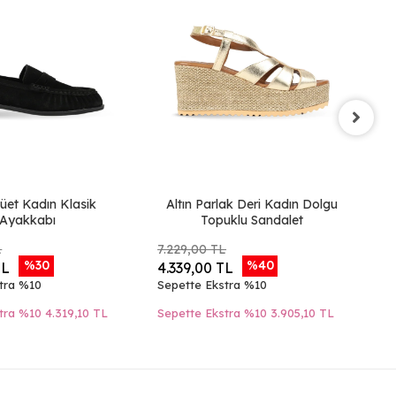
üet Kadın Klasik
Altın Parlak Deri Kadın Dolgu
T
Ayakkabı
Topuklu Sandalet
L
7.229,00 TL
6.
%30
%40
TL
4.339,00 TL
3
tra %10
Sepette Ekstra %10
Se
tra %10
4.319,10 TL
Sepette Ekstra %10
3.905,10 TL
Se