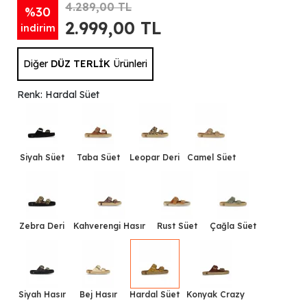
4.289,00 TL
%30
2.999,00 TL
indirim
Diğer
DÜZ TERLİK
Ürünleri
Renk: Hardal Süet
Siyah Süet
Taba Süet
Leopar Deri
Camel Süet
Zebra Deri
Kahverengi Hasır
Rust Süet
Çağla Süet
Siyah Hasır
Bej Hasır
Hardal Süet
Konyak Crazy