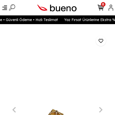
0
• Güvenli Ödeme • Hızlı Teslimat
Yaz Fırsat Ürünlerine Ekstra %2