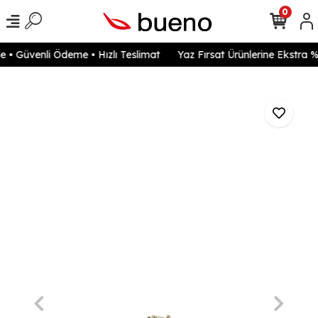
0
• Güvenli Ödeme • Hızlı Teslimat
Yaz Fırsat Ürünlerine Ekstra %2