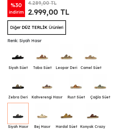
4.289,00 TL
%30
2.999,00 TL
indirim
Diğer
DÜZ TERLİK
Ürünleri
Renk: Siyah Hasır
Siyah Süet
Taba Süet
Leopar Deri
Camel Süet
Zebra Deri
Kahverengi Hasır
Rust Süet
Çağla Süet
Siyah Hasır
Bej Hasır
Hardal Süet
Konyak Crazy