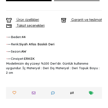
Ürün özellikleri
Garanti ve teslimat
Taksit seçenekleri
Beden:
44
Renk:
Siyah Atlas Baskılı Deri
Sezon:
AW
Cinsiyet:
ERKEK
Modelimizin dış yüzeyi %100 Deri'dir. Günlük kullanıma
uygundur. İç Materyal : Deri Dış Materyal : Deri Topuk Boyu :
2 cm