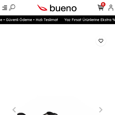
0
• Güvenli Ödeme • Hızlı Teslimat
Yaz Fırsat Ürünlerine Ekstra %2